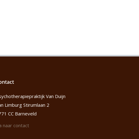
ontact
sychotherapiepraktijk Van Duijn
an Limburg Stirumlaan 2
771 CC Barneveld
a naar contact