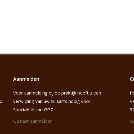
Aanmelden
C
Voor aanmelding bij de praktijk heeft u een
P
o.
verwijzing van uw huisarts nodig voor
V
Specialistische GGZ.
3
Ga naar aanmelden
G