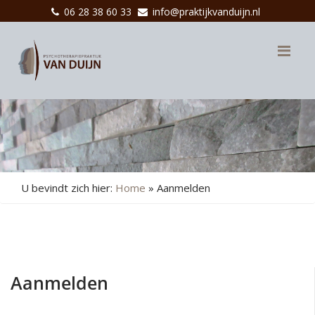
06 28 38 60 33
info@praktijkvanduijn.nl
Me
U bevindt zich hier:
Home
»
Aanmelden
Aanmelden