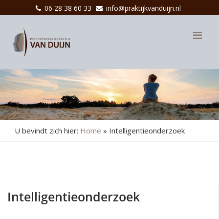
06 28 38 60 33
info@praktijkvanduijn.nl
Me
U bevindt zich hier:
Home
»
Intelligentieonderzoek
Intelligentieonderzoek